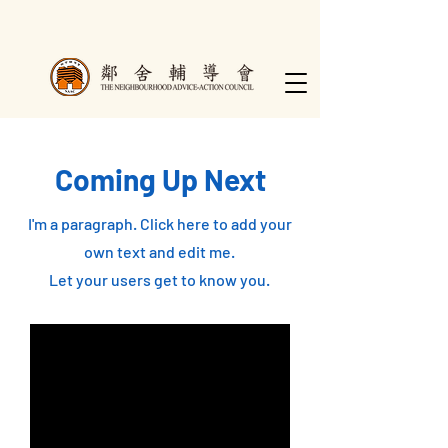
Coming Up Next
I'm a paragraph. Click here to add your
own text and edit me.
Let your users get to know you.