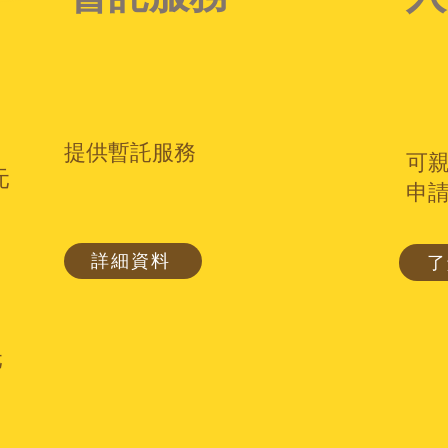
提供暫託服務
可
元
申
詳細資料
了
元