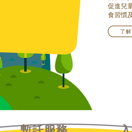
促進兒
食習慣
了解
暫託服務
入