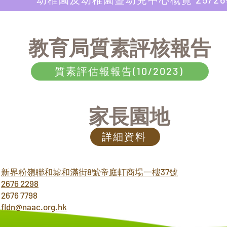
​教育局質素評核報告
質素評估報報告(10/2023)
家長園地
詳細資料
：
新界粉嶺聯和墟和滿街8號
帝庭軒商場一樓37號
：
2676 2298
676 7798
：
fldn@naac.org.hk