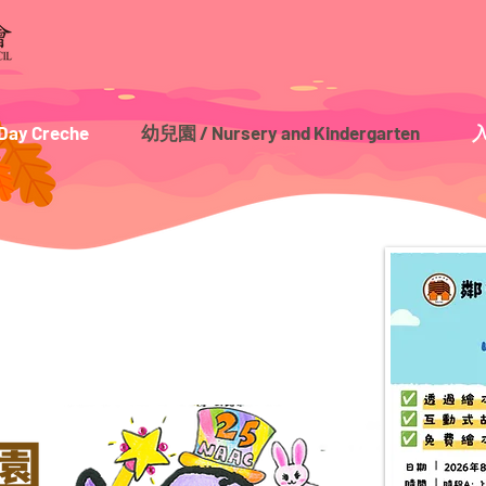
ay Creche
幼兒園 / Nursery and Kindergarten
入