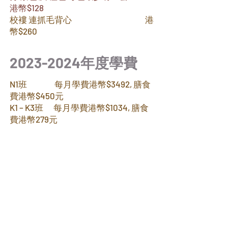
港幣$128
校褸 連抓毛背心 港
幣$260
2023-2024
年度學費
N1班 每月
學費港幣$3492, 膳食
費港幣$450元
K1 – K3班 每月
學費港幣$1034, 膳食
費港幣279元
家長可向供應商購買校服和課本
書包 港
幣80元
夏
季校服 :
男生套裝
(短袖運動衫 + 短西褲 (連章)
分 紫色 及 橙色 每色最少有一套
港幣$94
女生套裝 (短袖運動衫 + 短裙褲 連章)