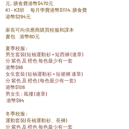
元,
膳食費港幣$470元
K1 – K3班 每月
學費港幣$1114, 膳食費
港幣$294元
家長可向供應商購買校服和課本
書包 港
幣80元
夏
季校服 :
男生套裝
(短袖運動衫 + 短西褲 (連章)
分 紫色 及 橙色 每色最少有一套
港幣$96
女生套裝 (短袖運動衫 + 短裙褲 連章)
分 紫色 及 橙色 (每色最少有一套)
港幣$106
男女生 : 風褸 (連章)
港幣$94
冬季校服 :
運動套裝(長袖運動衫、長褲)
分
紫色 及 橙色 每色最少有一套