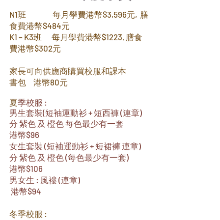
N1班 每月學費港幣$3,596元,
膳
食費港幣$484元
K1 – K3班 每月
學費港幣$1223, 膳食
費港幣$302元
家長可向供應商購買校服和課本
書包 港
幣80元
夏
季校服 :
男生套裝
(短袖運動衫 + 短西褲 (連章)
分 紫色 及 橙色 每色最少有一套
港幣$96
女生套裝 (短袖運動衫 + 短裙褲 連章)
分 紫色 及 橙色 (每色最少有一套)
港幣$106
男女生 : 風褸 (連章)
港幣$94
冬季校服 :