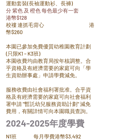
運動套裝(長袖運動衫、長褲)
分
紫色 及 橙色 每色最少有一套
港幣$128
校褸 連抓毛背心 港
幣$260
本園已參加免費優質幼稚園教育計劃
(只限K1 – K3班)
本園收費均由教育局按年核調整。合
乎資格及有經濟需要的家庭可向「學
生資助辦事處」申請學費減免。
服務收費由社會福利署批准。合乎資
格及有經濟需要的家庭可向社會福利
署申請 "暫託幼兒服務資助計劃" 減免
費用，有關詳情可向本園職員查詢。
2024-2025
年度學費
N1班 每月學費港幣$3,492